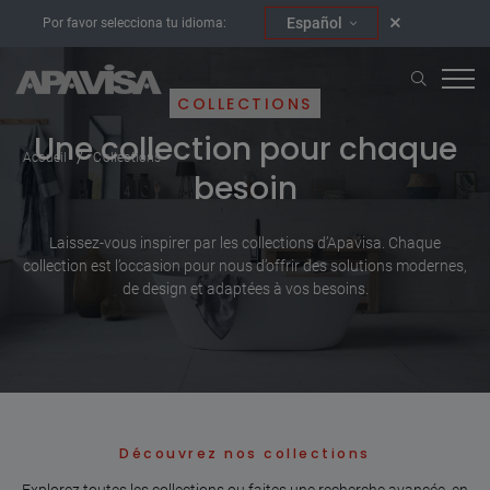
Español
Por favor selecciona tu idioma:
COLLECTIONS
Une collection pour chaque
Accueil
Collections
besoin
Laissez-vous inspirer par les collections d’Apavisa. Chaque
collection est l’occasion pour nous d’offrir des solutions modernes,
de design et adaptées à vos besoins.
Découvrez nos collections
Explorez toutes les collections ou faites une recherche avancée, en