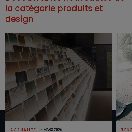
la catégorie produits et
design
ACTUALITÉ
TEN
04 MARS 2026