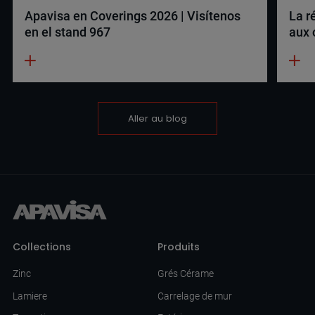
Apavisa en Coverings 2026 | Visítenos
La r
en el stand 967
aux 
Aller au blog
Collections
Produits
Zinc
Grés Cérame
Lamiere
Carrelage de mur