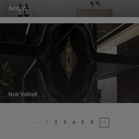
Acqua
Noir Velvet
1
2
3
4
5
6