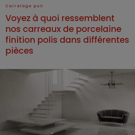
Carrelage poli
Voyez à quoi ressemblent
nos carreaux de porcelaine
finition polis dans différentes
pièces