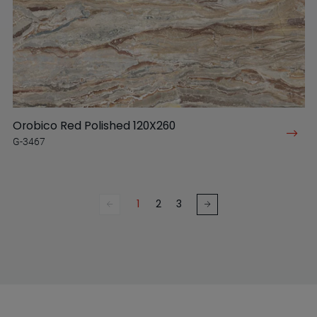
Orobico Red Polished 120X260
G-3467
1
2
3