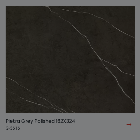
Pietra Grey Polished 162X324
G-3616