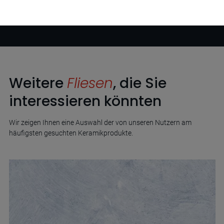
Weitere
Fliesen
, die Sie
interessieren könnten
Wir zeigen Ihnen eine Auswahl der von unseren Nutzern am
häufigsten gesuchten Keramikprodukte.