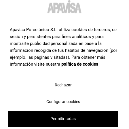
Setzen Sie sich mit unserem Keramikexpertenteam von Apavisa
Porcelánico in Verbindung. Wir beraten Sie gerne und helfen Ihnen
bei allem, was Sie für Ihr Projekt benötigen.
Apavisa Porcelánico S.L. utiliza cookies de terceros, de
sesión y persistentes para fines analíticos y para
mostrarte publicidad personalizada en base a la
Kontaktieren Sie uns
información recogida de tus hábitos de navegación (por
ejemplo, las páginas visitadas). Para obtener más
información visite nuestra
política de cookies
Rechazar
Configurar cookies
Permitir todas