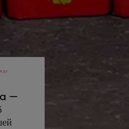
виду
sa —
б
шей