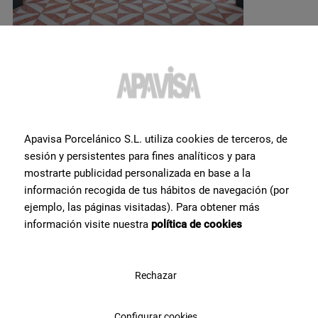
Apavisa Porcelánico S.L. utiliza cookies de terceros, de
Вам нужна дополнительная
sesión y persistentes para fines analíticos y para
mostrarte publicidad personalizada en base a la
информация или помощь
по
información recogida de tus hábitos de navegación (por
продукту
?
ejemplo, las páginas visitadas). Para obtener más
información visite nuestra
política de cookies
Свяжитесь с командой специалистов Apavisa Porcelánico. Мы
проконсультируем Вас и поможем со всем, что нужно для
реализации проекта.
Rechazar
Configurar cookies