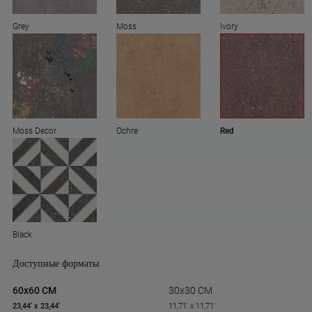
Grey
Moss
Ivory
Moss Decor
Ochre
Red
Black
Доступные форматы
60x60 CM
30x30 CM
23,44' x 23,44'
11,71' x 11,71'