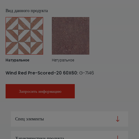
Вид данного продукта
Натуральное
Натуральное
Wind Red Pre-Scored-20 60X60:
G-7146
Запросить информацию
Спец элементы
Характеристики продукта