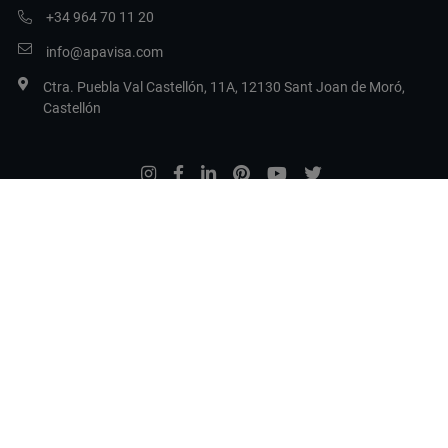
+34 964 70 11 20
info@apavisa.com
Ctra. Puebla Val Castellón, 11A, 12130 Sant Joan de Moró,
Castellón
Legal Terms
Privacy
Политика в отношении файлов cookie
Настройка файлов cookie
Copyright 2017 Apavisa Porcelánico S.L.