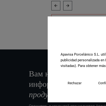
Посмотреть всю коллекцию
Apavisa Porcelánico S.L. util
publicidad personalizada en 
visitadas). Para obtener más
Вам нужна дополните
информация или пом
Rechazar
Confi
продукту
?