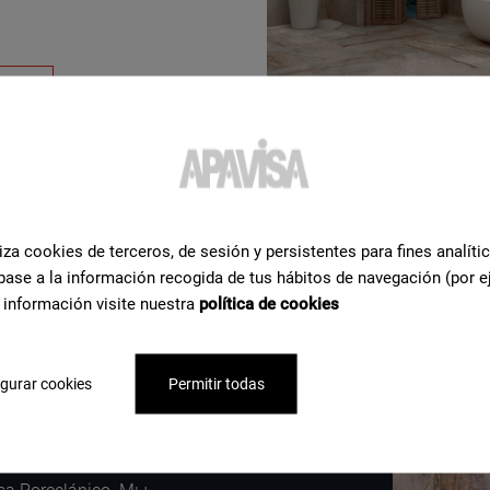
iza cookies de terceros, de sesión y persistentes para fines analíti
base a la información recogida de tus hábitos de navegación (por e
 información visite nuestra
política de cookies
льная
ощь
по
gurar cookies
Permitir todas