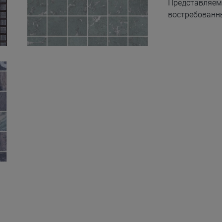
Представляем 
востребованн
Sisu Green Lap Mos
5X5 30X30