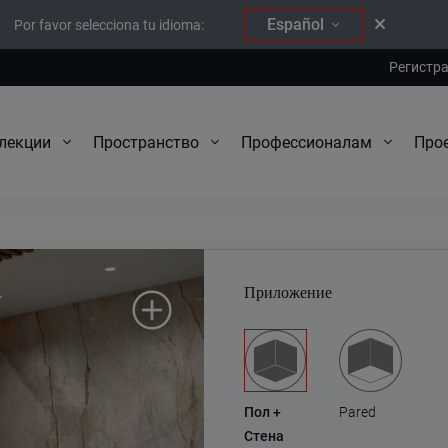
Español
Por favor selecciona tu idioma:
Регистр
Про
лекции
Пространство
Профессионалам
Wild Forest
Приложение
Пол +
Pared
Стена