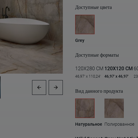
Доступные цвета
Grey
Доступные форматы
120X280 CM
120X120 CM
6
46,97' x 110,24'
46,97' x 46,97'
23
Вид данного продукта
Натуральное
Полированное