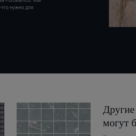
a Porcelánico. Мы
 что нужно для
Други
могут 