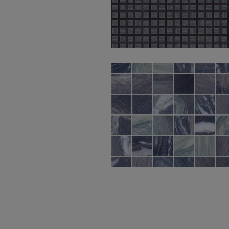
Toko Blue Natural
60X60
Luna Multicolor Nat
Mos 5X5 30X30