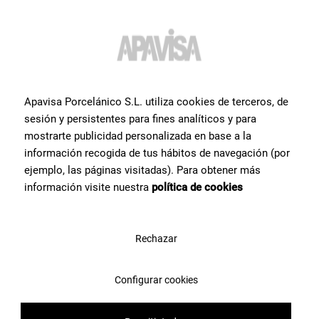
Вам нужна дополнительная
информация или помощь
по
продукту
?
Свяжитесь с командой специалистов Apavisa Porcelánico. Мы
Apavisa Porcelánico S.L. utiliza cookies de terceros, de
проконсультируем Вас и поможем со всем, что нужно для
sesión y persistentes para fines analíticos y para
реализации проекта.
mostrarte publicidad personalizada en base a la
información recogida de tus hábitos de navegación (por
ejemplo, las páginas visitadas). Para obtener más
Свяжитесь с нами
información visite nuestra
política de cookies
Rechazar
Configurar cookies