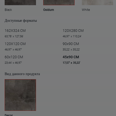
Black
Oxidum
White
Доступные форматы
162X324 CM
120X280 CM
63,78' x 127,56'
46,97' x 110,24'
120X120 CM
90x90 CM
46,97' x 46,97'
35,22' x 35,22'
60x120 CM
45x90 CM
23,44' x 46,97'
17,57' x 35,22'
Вид данного продукта
Decor