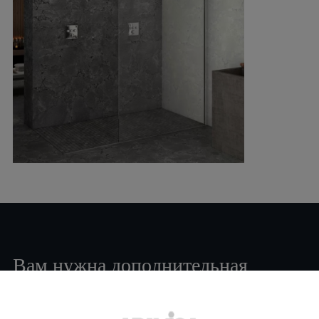
Вам нужна дополнительная
информация или помощь
по
продукту
?