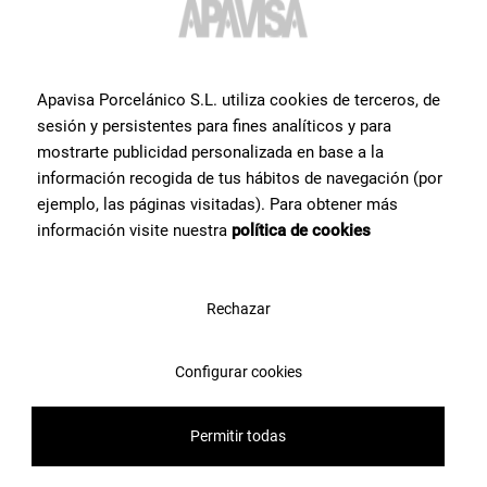
Свяжитесь с командой специалистов Apavisa Porcelánico. Мы
проконсультируем Вас и поможем со всем, что нужно для
реализации проекта.
Apavisa Porcelánico S.L. utiliza cookies de terceros, de
sesión y persistentes para fines analíticos y para
mostrarte publicidad personalizada en base a la
Свяжитесь с нами
información recogida de tus hábitos de navegación (por
ejemplo, las páginas visitadas). Para obtener más
información visite nuestra
política de cookies
Rechazar
Configurar cookies
Permitir todas