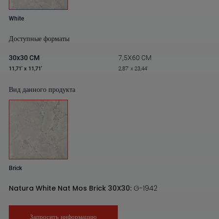
White
Доступные форматы
30x30 CM
7,5X60 CM
11,71' x 11,71'
2,87' x 23,44'
Вид данного продукта
Brick
Natura White Nat Mos Brick 30X30:
G-1942
Запросить информацию