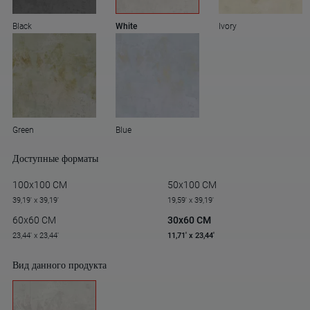
Black
White
Ivory
Green
Blue
Доступные форматы
100x100 CM
50x100 CM
39,19' x 39,19'
19,59' x 39,19'
60x60 CM
30x60 CM
23,44' x 23,44'
11,71' x 23,44'
Вид данного продукта