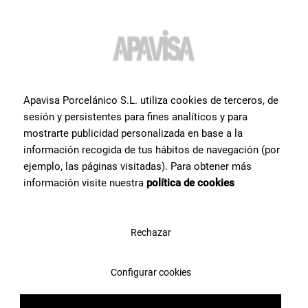
Вам нужна дополнительная
Apavisa Porcelánico S.L. utiliza cookies de terceros, de
информация или помощь
по
sesión y persistentes para fines analíticos y para
продукту
?
mostrarte publicidad personalizada en base a la
información recogida de tus hábitos de navegación (por
Свяжитесь с командой специалистов Apavisa Porcelánico. Мы
ejemplo, las páginas visitadas). Para obtener más
проконсультируем Вас и поможем со всем, что нужно для
información visite nuestra
política de cookies
реализации проекта.
Rechazar
Свяжитесь с нами
Configurar cookies