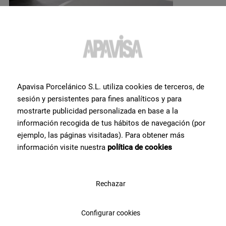
Вам нужна дополнительная
Apavisa Porcelánico S.L. utiliza cookies de terceros, de
sesión y persistentes para fines analíticos y para
информация или помощь
по
mostrarte publicidad personalizada en base a la
продукту
?
información recogida de tus hábitos de navegación (por
ejemplo, las páginas visitadas). Para obtener más
información visite nuestra
política de cookies
Свяжитесь с командой специалистов Apavisa Porcelánico. Мы
проконсультируем Вас и поможем со всем, что нужно для
реализации проекта.
Rechazar
Свяжитесь с нами
Configurar cookies