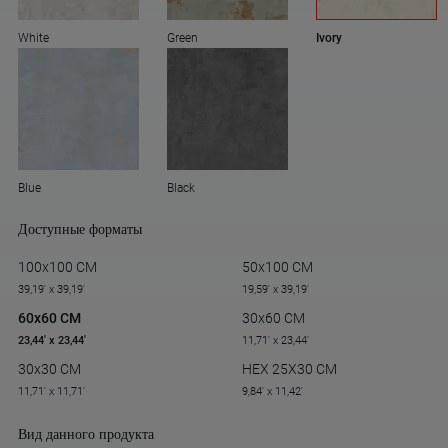
White
Green
Ivory
Blue
Black
Доступные форматы
100x100 CM
50x100 CM
39,19' x 39,19'
19,59' x 39,19'
60x60 CM
30x60 CM
23,44' x 23,44'
11,71' x 23,44'
30x30 CM
HEX 25X30 CM
11,71' x 11,71'
9,84' x 11,42'
Вид данного продукта