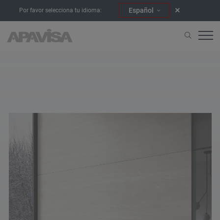
Español
Por favor selecciona tu idioma:
Начало
404