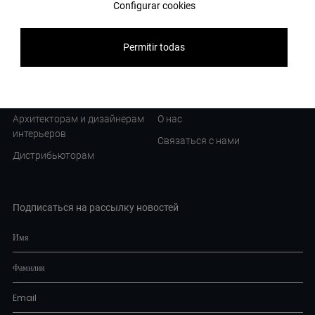
Configurar cookies
Отель Am - Вена
Svoya Studio - Украина
Permitir todas
Fernand Cina - Швейцария
Для профессионалов
Компания
Архитекторам и дизайнерам
О нас
интерьеров
Связаться с нами
Дистрибьюторам
Подписаться на рассылку новостей