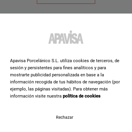
Apavisa Porcelánico S.L. utiliza cookies de terceros, de
sesión y persistentes para fines analíticos y para
mostrarte publicidad personalizada en base a la
información recogida de tus hábitos de navegación (por
Коллекции
Изделия
ejemplo, las páginas visitadas). Para obtener más
Zinc
Фарфор
información visite nuestra
política de cookies
Travertino
Облицовка
Lamiere
Экстерьеры
Rechazar
Проекты
Ресурсы