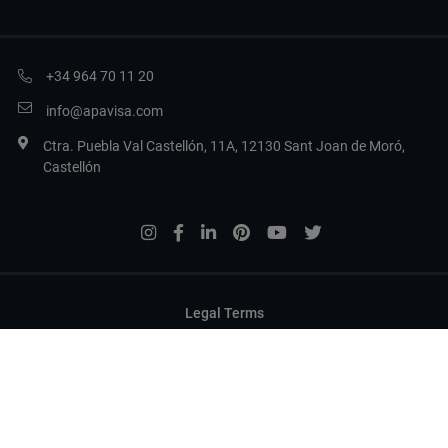
+34 964 70 11 20
info@apavisa.com
Ctra. Puebla Val Castellón, 11A, 12130 Sant Joan de Moró,
Castellón
Legal Terms
Privacy
Политика в отношении файлов cookie
Настройка файлов cookie