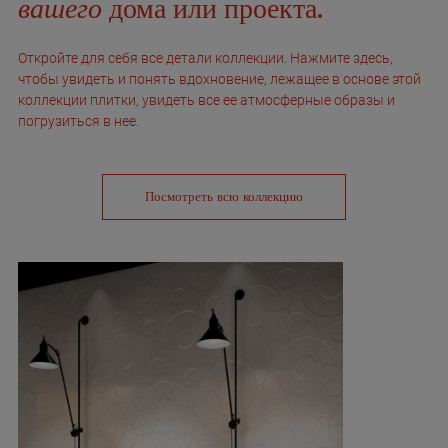
вашего
дома или проекта.
Откройте для себя все детали коллекции. Нажмите здесь,
чтобы увидеть и понять вдохновение, лежащее в основе этой
коллекции плитки, увидеть все ее атмосферные образы и
погрузиться в нее.
Посмотреть всю коллекцию