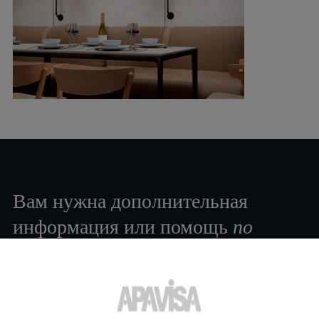
Вам нужна дополнительная
информация или помощь
по
продукту
?
Свяжитесь с командой специалистов Apavisa Porcelánico. Мы
проконсультируем Вас и поможем со всем, что нужно для
реализации проекта.