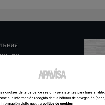
льная
ощь
по
a Porcelánico. Мы
 что нужно для
iza cookies de terceros, de sesión y persistentes para fines analíti
base a la información recogida de tus hábitos de navegación (por e
 información visite nuestra
política de cookies