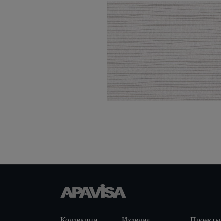
Ethnic White Decor
50X100
Yoku White Natural
50X100
Коллекции
Изделия
Проекты