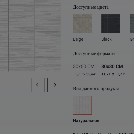
Доступные цвета
Beige
Black
G
Доступные форматы
30x60 CM
30x30 CM
11,71' x 23,44'
11,71' x 11,71'
Вид данного продукта
Натуральное