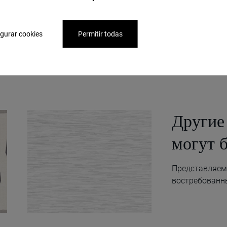
gurar cookies
Permitir todas
Други
могут 
Представляем 
востребованн