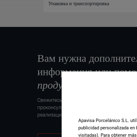
Упаковка и транспортировка
Вам нужна дополните
информация или пом
продукту
?
Свяжитесь с командой специалистов Apavis
проконсультируем Вас и поможем со всем,
реализации проекта.
Apavisa Porcelánico S.L. util
publicidad personalizada en 
visitadas). Para obtener más