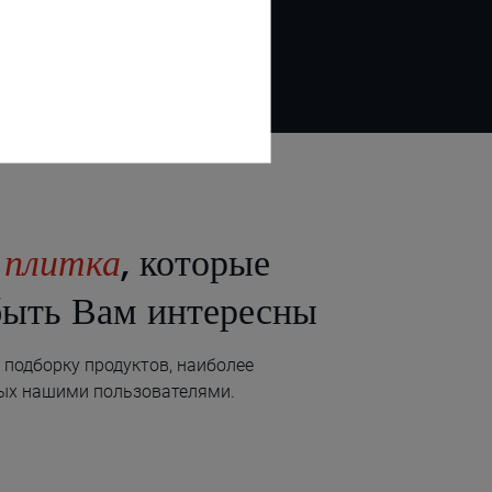
е
плитка
, которые
быть Вам интересны
подборку продуктов, наиболее
ых нашими пользователями.