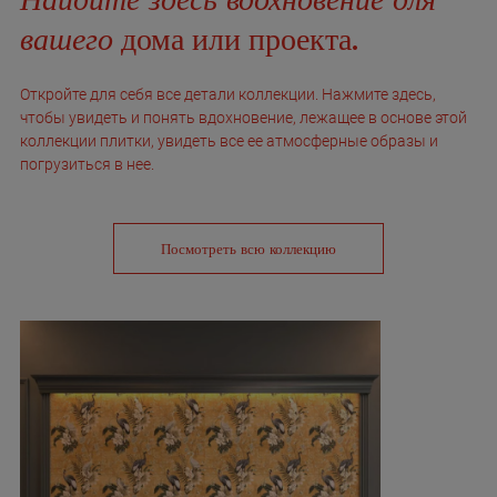
вашего
дома или проекта.
Откройте для себя все детали коллекции. Нажмите здесь,
чтобы увидеть и понять вдохновение, лежащее в основе этой
коллекции плитки, увидеть все ее атмосферные образы и
погрузиться в нее.
Посмотреть всю коллекцию