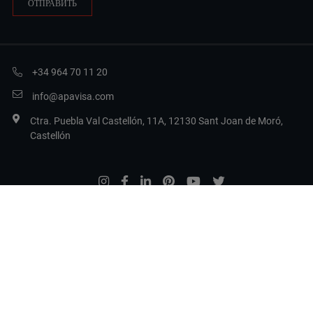
+34 964 70 11 20
info@apavisa.com
Ctra. Puebla Val Castellón, 11A, 12130 Sant Joan de Moró,
Castellón
Legal Terms
Privacy
Политика в отношении файлов cookie
Настройка файлов cookie