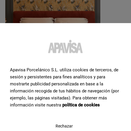
Apavisa Porcelánico S.L. utiliza cookies de terceros, de
sesión y persistentes para fines analíticos y para
mostrarte publicidad personalizada en base a la
Вам нужна дополнительная
información recogida de tus hábitos de navegación (por
ejemplo, las páginas visitadas). Para obtener más
информация или помощь
по
información visite nuestra
política de cookies
продукту
?
Свяжитесь с командой специалистов Apavisa Porcelánico. Мы
Rechazar
проконсультируем Вас и поможем со всем, что нужно для