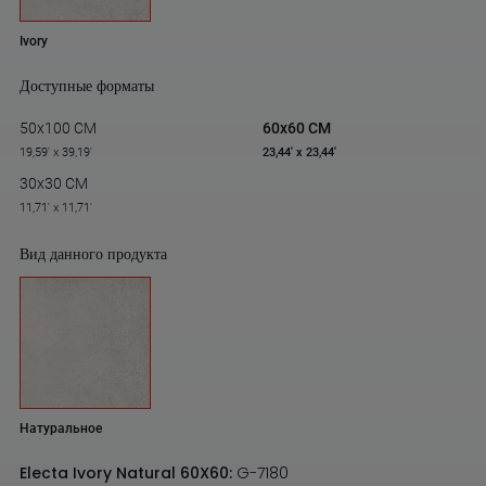
Ivory
Доступные форматы
50x100 CM
60x60 CM
19,59' x 39,19'
23,44' x 23,44'
30x30 CM
11,71' x 11,71'
Вид данного продукта
Натуральное
Electa Ivory Natural 60X60:
G-7180