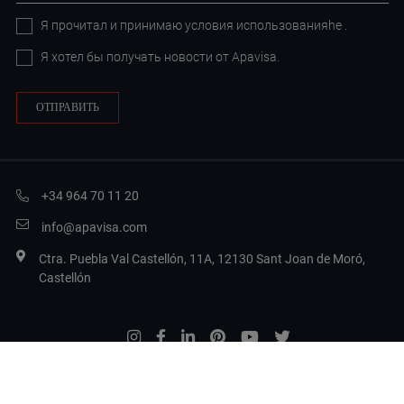
Я прочитал и принимаю условия
использованияhe
.
Я хотел бы получать новости от Apavisa.
+34 964 70 11 20
info@apavisa.com
Ctra. Puebla Val Castellón, 11A, 12130 Sant Joan de Moró,
Castellón