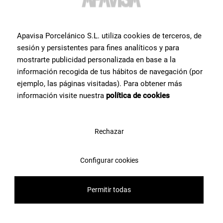
информация или помощь
по
продукту
?
Apavisa Porcelánico S.L. utiliza cookies de terceros, de
Свяжитесь с командой специалистов Apavisa Porcelánico. Мы
sesión y persistentes para fines analíticos y para
проконсультируем Вас и поможем со всем, что нужно для
mostrarte publicidad personalizada en base a la
реализации проекта.
información recogida de tus hábitos de navegación (por
ejemplo, las páginas visitadas). Para obtener más
información visite nuestra
política de cookies
Свяжитесь с нами
Rechazar
Configurar cookies
Permitir todas