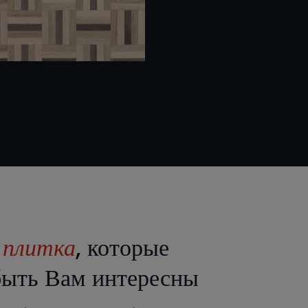
е
плитка
, которые
быть Вам интересны