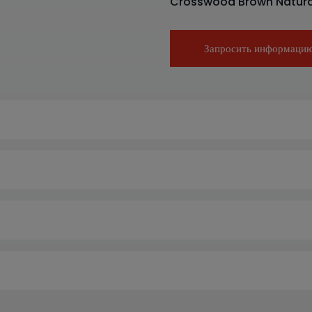
Crosswood Brown Natura
Запросить информаци