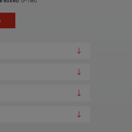
l 60X60:
G-7180
ю