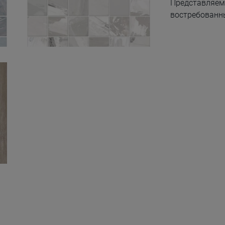
Представляем 
востребованн
Oleo White Nat Mos
5X5 30X30