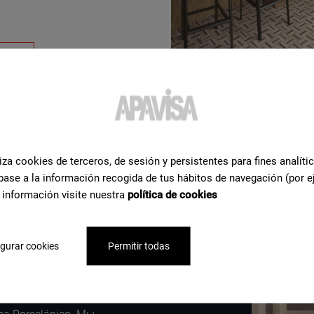
iza cookies de terceros, de sesión y persistentes para fines analíti
base a la información recogida de tus hábitos de navegación (por e
 información visite nuestra
política de cookies
льная
ощь
по
gurar cookies
Permitir todas