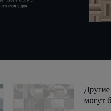
a Porcelánico. Мы
 что нужно для
Други
могут 