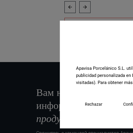
Посмотреть всю коллекцию
Apavisa Porcelánico S.L. util
publicidad personalizada en 
visitadas). Para obtener más
Вам нужна дополните
информация или пом
Rechazar
Confi
продукту
?