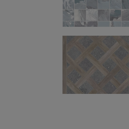
Oleo Green Nat Mos
5X5 30X30
Intarsio Grey
Natural 100X100