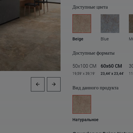
Доступные цвета
Beige
Blue
Mu
Доступные форматы
50x100 CM
60x60 CM
3
19,59' x 39,19'
23,44' x 23,44'
11
Вид данного продукта
Натуральное