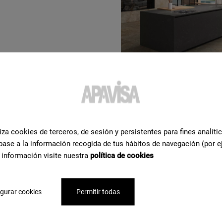
iza cookies de terceros, de sesión y persistentes para fines analíti
base a la información recogida de tus hábitos de navegación (por e
 información visite nuestra
política de cookies
льная
gurar cookies
Permitir todas
ощь
по