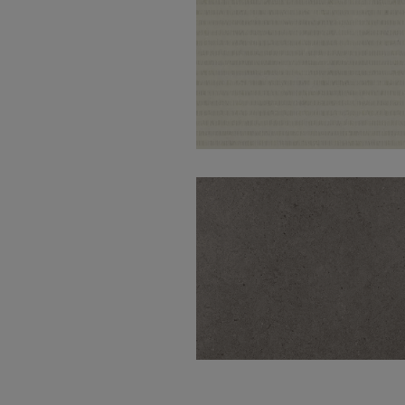
Metodo Ivory Cune
50X100
Nanoconcept