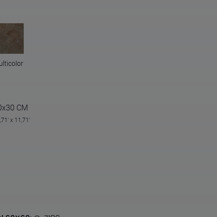
lticolor
0x30 CM
,71' x 11,71'