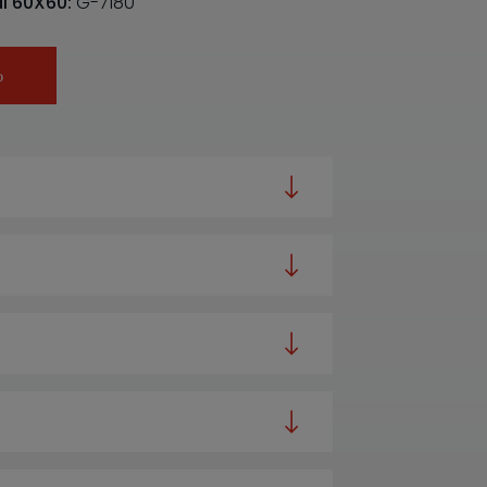
l 60X60:
G-7180
ю