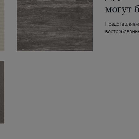
могут 
Представляем 
востребованн
Travertino Titanium
Natural 120X280