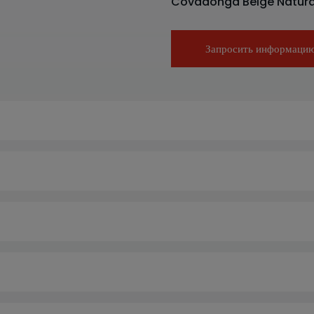
Covadonga Beige Natura
Запросить информаци