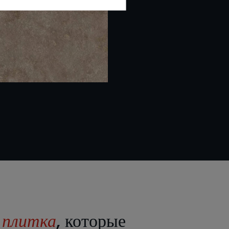
е
плитка
, которые