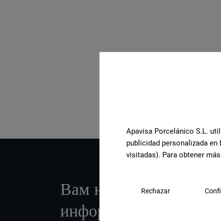
Посмотреть всю коллекцию
Apavisa Porcelánico S.L. util
publicidad personalizada en 
visitadas). Para obtener más
Вам нужна дополните
Rechazar
Confi
информация или пом