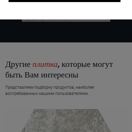
Другие
плитка
, которые могут
быть Вам интересны
Представляем подборку продуктов, наиболее
востребованных нашими пользователями.