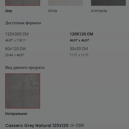
Grey
White
Anthracite
Доступные форматы
120X300 CM
120X120 CM
46,97' x 118,11'
46,97' x 46,97'
60x120 CM
30x30 CM
23,44' x 46,97'
11,71' x 11,71'
Вид данного продукта
Натуральное
Cassero Grey Natural 120X120:
G-3381