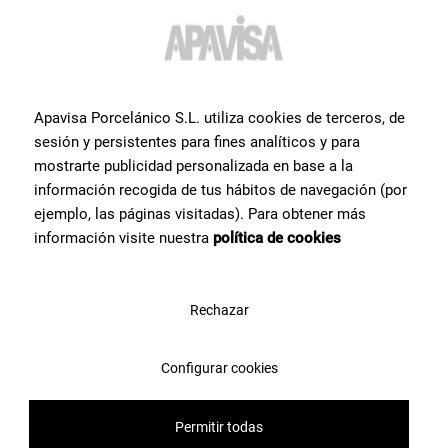
информация или помощь
по
продукту
?
Свяжитесь с командой специалистов Apavisa Porcelánico. Мы
проконсультируем Вас и поможем со всем, что нужно для
Apavisa Porcelánico S.L. utiliza cookies de terceros, de
реализации проекта.
sesión y persistentes para fines analíticos y para
mostrarte publicidad personalizada en base a la
información recogida de tus hábitos de navegación (por
Свяжитесь с нами
ejemplo, las páginas visitadas). Para obtener más
información visite nuestra
política de cookies
Rechazar
Configurar cookies
Permitir todas