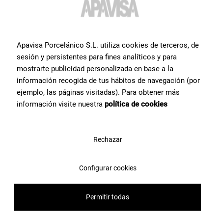
Свяжитесь с командой специалистов Apavisa Porcelánico. Мы
проконсультируем Вас и поможем со всем, что нужно для
реализации проекта.
Apavisa Porcelánico S.L. utiliza cookies de terceros, de
sesión y persistentes para fines analíticos y para
mostrarte publicidad personalizada en base a la
Свяжитесь с нами
información recogida de tus hábitos de navegación (por
ejemplo, las páginas visitadas). Para obtener más
información visite nuestra
política de cookies
Rechazar
Configurar cookies
Permitir todas