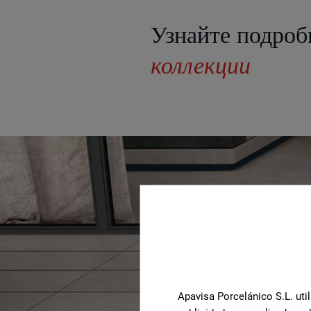
Узнайте подроб
коллекции
Apavisa Porcelánico S.L. util