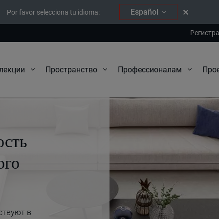
Español
Por favor selecciona tu idioma:
Регистр
Про
лекции
Пространство
Профессионалам
ость
ого
ствуют в