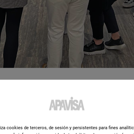
ет эту платформу, чтобы представить захватывающий ассо
 границам дизайна интерьера. От
Reggia
, которая объедини
выражении, до
Coral
, которая пробудит сущность майолики
 уникальный опыт.
Aqcua
подарит спокойствие воды благод
us
объединит терракоту и камень, создавая теплую и гост
зеркальным эффектом в различных потрясающих цветах. 
iza cookies de terceros, de sesión y persistentes para fines analíti
ественные ощущения.