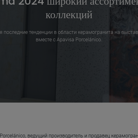
a 2024 широкий ассортиме
коллекций
я последние тенденции в области керамогранита на выста
вместе с Apavisa Porcelánico.
 Porcelánico, ведущий производитель и продавец керамогран