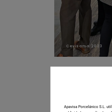
Cevisama 2023
Apavisa Porcelánico использу
плитки, которые бросят вызов
элегантном художественном 
каждая коллекция предложит
мерцающим эффектам, а
Foc
очаровывает инновационным 
Apavisa Porcelánico S.L. util
предлагает деревенские и ест