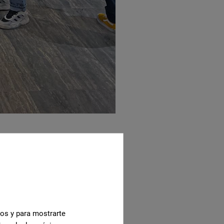
ртимент новых коллекций
т цемент и металл в
 с современной изюминкой,
аря пастельным тонам и
еприимную атмосферу.
Mirror
Кроме того,
Kangen
cos y para mostrarte