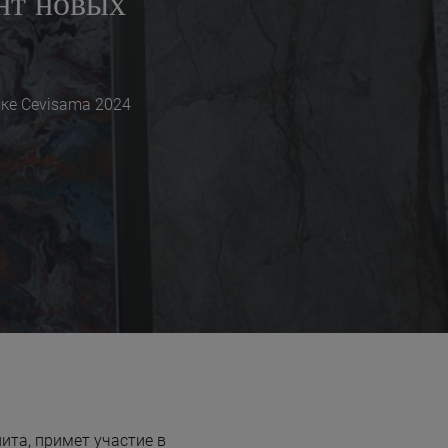
нт новых
вке Cevisama 2024
ита, примет участие в