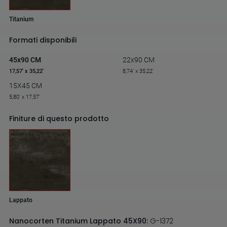
Titanium
Formati disponibili
45x90 CM
22x90 CM
17,57' x 35,22'
8,74' x 35,22'
15X45 CM
5,80' x 17,57'
Finiture di questo prodotto
Lappato
Nanocorten Titanium Lappato 45X90:
G-1372