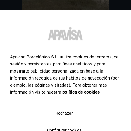
Apavisa Porcelánico S.L. utiliza cookies de terceros, de
Altri
piastrelle
che
sesión y persistentes para fines analíticos y para
potrebbero interessarti
mostrarte publicidad personalizada en base a la
información recogida de tus hábitos de navegación (por
Ti mostriamo una selezione dei prodotti in ceramica più ricercati
ejemplo, las páginas visitadas). Para obtener más
dai nostri utenti.
información visite nuestra
política de cookies
Rechazar
Configurar cookies