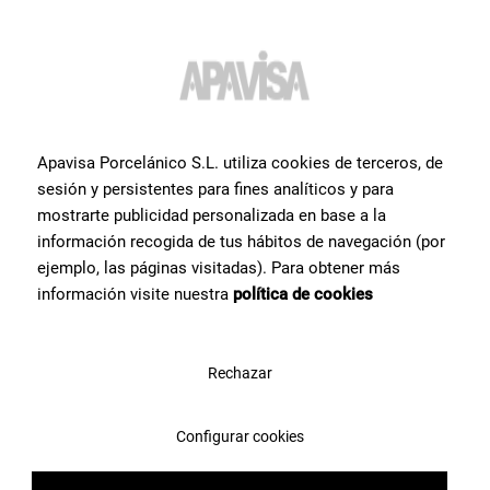
Apavisa Porcelánico S.L. utiliza cookies de terceros, de
sesión y persistentes para fines analíticos y para
mostrarte publicidad personalizada en base a la
Altri
piastrelle
che
información recogida de tus hábitos de navegación (por
potrebbero interessarti
ejemplo, las páginas visitadas). Para obtener más
información visite nuestra
política de cookies
Ti mostriamo una selezione dei prodotti in ceramica più ricercati
dai nostri utenti.
Rechazar
Configurar cookies