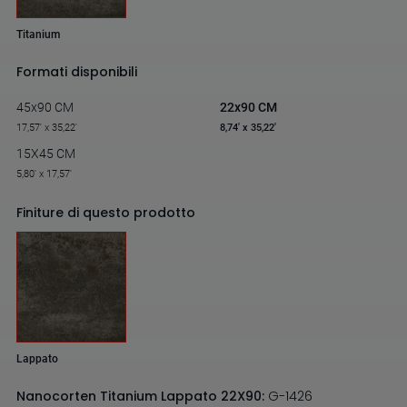
Titanium
Formati disponibili
45x90 CM
22x90 CM
17,57' x 35,22'
8,74' x 35,22'
15X45 CM
5,80' x 17,57'
Finiture di questo prodotto
Lappato
Nanocorten Titanium Lappato 22X90:
G-1426