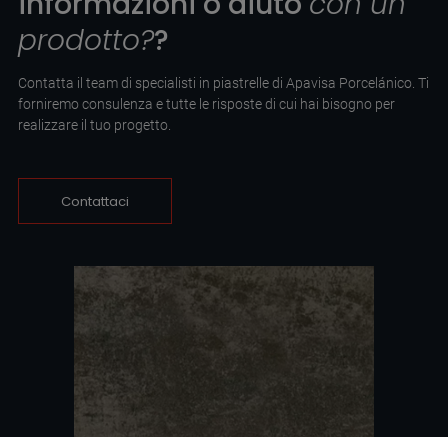
informazioni o aiuto
con un
prodotto?
?
Contatta il team di specialisti in piastrelle di Apavisa Porcelánico. Ti
forniremo consulenza e tutte le risposte di cui hai bisogno per
realizzare il tuo progetto.
Contattaci