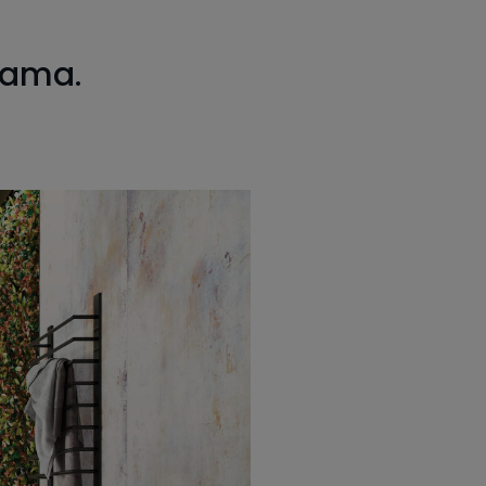
isama.