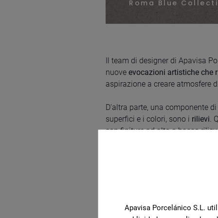
Roma Blue Collect
Il team di designer di Apavisa Por
nuove
evocazioni artistiche che 
aspirazione a creare atmosfere di
D'altra parte, una componente di 
superfici e i colori, sono i
rilievi
. 
con finiture ad alto o basso rili
loro ricchezza cromatica.
Apavisa Porcelánico S.L. util