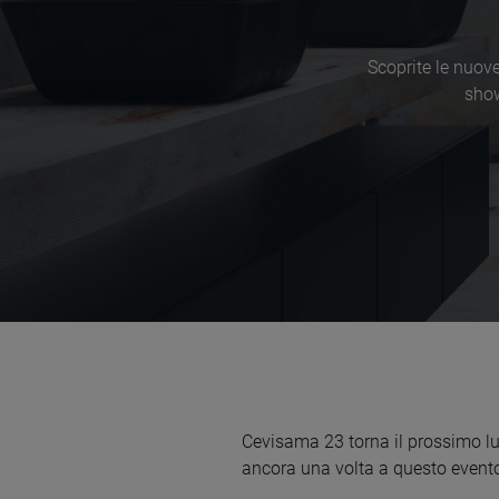
Scoprite le nuov
show
Cevisama 23 torna il prossimo lu
ancora una volta a questo evento