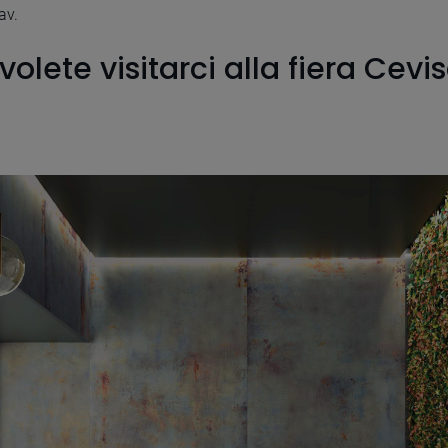
av.
volete visitarci alla fiera Cev