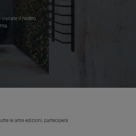
isitate il nostro
rima.
utte le altre edizioni, parteciperà