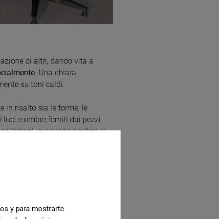
azione di altri, dando vita a
socialmente
. Una chiara
mente su toni caldi.
n risalto sia le forme, le
i luci e ombre forniti dai pezzi
 collezioni, pur senza perdere la
cos y para mostrarte