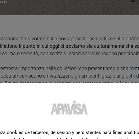
ion
celánico ha lavorato sulla sovrapposizione di stili e sulla purific
riflettono il punto in cui oggi ci troviamo sia culturalmente che 
 calma e serenità, con scelte di colori che si muovono principal
estrema importanza nelle collezioni che presentiamo e che mette i
Questi arricchiscono e rivitalizzano gli ambienti grazie ai giochi d
evo. Il tutto mantenendo la sobrietà che contraddistingue le nuove
iza cookies de terceros, de sesión y persistentes para fines analíti