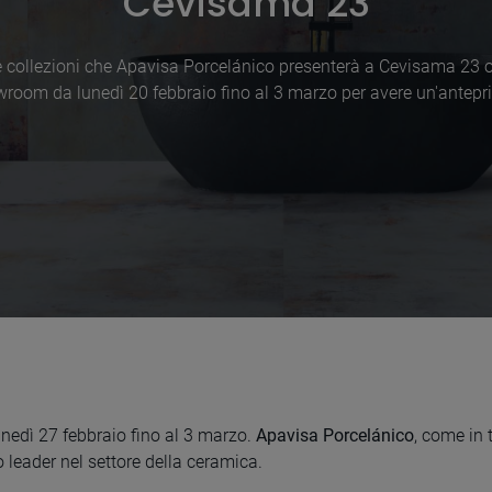
Cevisama 23
e collezioni che Apavisa Porcelánico presenterà a Cevisama 23 o v
room da lunedì 20 febbraio fino al 3 marzo per avere un'antep
nedì 27 febbraio fino al 3 marzo.
Apavisa Porcelánico
, come in t
 leader nel settore della ceramica.