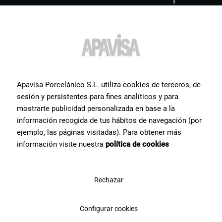
d'informations ou de l'aide
sur un produit?
Prenez contact avec l’équipe de spécialistes céramiques dont nous
disposons chez Apavisa Porcelánico. Nous vous apportons notre
conseil et notre aide pour ce dont vous avez besoin pour réaliser
votre projet.
Apavisa Porcelánico S.L. utiliza cookies de terceros, de
sesión y persistentes para fines analíticos y para
mostrarte publicidad personalizada en base a la
información recogida de tus hábitos de navegación (por
Contactez-nous
ejemplo, las páginas visitadas). Para obtener más
información visite nuestra
política de cookies
Rechazar
Configurar cookies