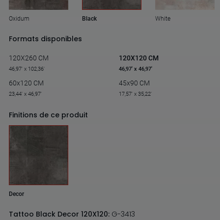
Oxidum
Black
White
Formats disponibles
120X260 CM
120X120 CM
46,97' x 102,36'
46,97' x 46,97'
60x120 CM
45x90 CM
23,44' x 46,97'
17,57' x 35,22'
Finitions de ce produit
Decor
Tattoo Black Decor 120X120:
G-3413