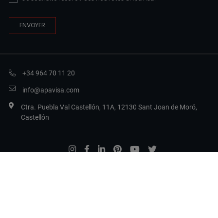
+34 964 70 11 20
info@apavisa.com
Ctra. Puebla Val Castellón, 11A, 12130 Sant Joan de Moró,
Castellón
Legal Terms
Politique de confidentialité