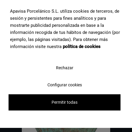
Prenez contact avec l’équipe de spécialistes céramiques dont nous
Apavisa Porcelánico S.L. utiliza cookies de terceros, de
disposons chez Apavisa Porcelánico. Nous vous apportons notre
sesión y persistentes para fines analíticos y para
conseil et notre aide pour ce dont vous avez besoin pour réaliser
mostrarte publicidad personalizada en base a la
votre projet.
información recogida de tus hábitos de navegación (por
ejemplo, las páginas visitadas). Para obtener más
información visite nuestra
política de cookies
Contactez-nous
Rechazar
Configurar cookies
Permitir todas