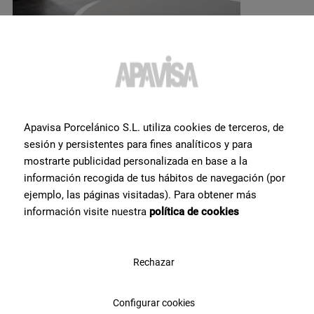
Möchten Sie weitere
Apavisa Porcelánico S.L. utiliza cookies de terceros, de
Informationen oder Hilfe
zu
sesión y persistentes para fines analíticos y para
mostrarte publicidad personalizada en base a la
einem Produkt?
?
información recogida de tus hábitos de navegación (por
ejemplo, las páginas visitadas). Para obtener más
Setzen Sie sich mit unserem Keramikexpertenteam von Apavisa
información visite nuestra
política de cookies
Porcelánico in Verbindung. Wir beraten Sie gerne und helfen Ihnen
bei allem, was Sie für Ihr Projekt benötigen.
Rechazar
Kontaktieren Sie uns
Configurar cookies