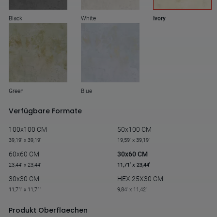
Black
White
Ivory
Green
Blue
Verfügbare Formate
100x100 CM
50x100 CM
39,19' x 39,19'
19,59' x 39,19'
60x60 CM
30x60 CM
23,44' x 23,44'
11,71' x 23,44'
30x30 CM
HEX 25X30 CM
11,71' x 11,71'
9,84' x 11,42'
Produkt Oberflaechen