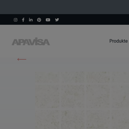
Produkte
Home
Produkte
Emotion White Nat Mos 5X5 30X30