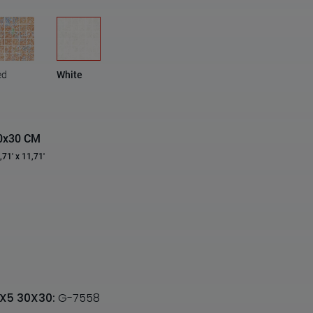
ed
White
0x30 CM
,71' x 11,71'
5X5 30X30:
G-7558