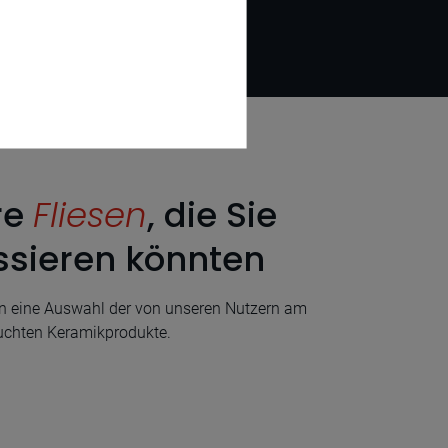
re
Fliesen
, die Sie
ssieren könnten
en eine Auswahl der von unseren Nutzern am
uchten Keramikprodukte.