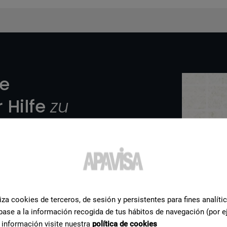
re
 Hilfe
zu
team von Apavisa
ne und helfen Ihnen bei
iza cookies de terceros, de sesión y persistentes para fines analíti
base a la información recogida de tus hábitos de navegación (por e
 información visite nuestra
política de cookies