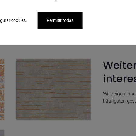
gurar cookies
Permitir todas
Weite
intere
Wir zeigen Ihn
häufigsten ges
Muro Moss