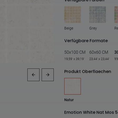
Beige
Grey
R
Verfügbare Formate
50x100 CM
60x60 CM
3
19,59' x 39,19'
23,44' x 23,44'
11
Produkt Oberflaechen
Natur
Emotion White Nat Mos 