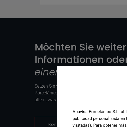
Möchten Sie weite
Informationen oder
einem Produkt?
?
Setzen Sie sich mit unserem Keramikexperten
Porcelánico in Verbindung. Wir beraten Sie ger
allem, was Sie für Ihr Projekt benötigen.
Apavisa Porcelánico S.L. util
publicidad personalizada en 
Kontaktieren Sie uns
visitadas). Para obtener más