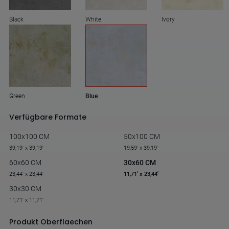
Black
White
Ivory
Green
Blue
Verfügbare Formate
100x100 CM
50x100 CM
39,19' x 39,19'
19,59' x 39,19'
60x60 CM
30x60 CM
23,44' x 23,44'
11,71' x 23,44'
30x30 CM
11,71' x 11,71'
Produkt Oberflaechen