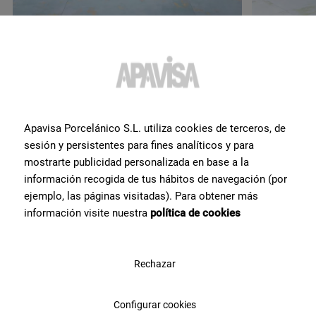
Möchten Sie weitere
Apavisa Porcelánico S.L. utiliza cookies de terceros, de
Informationen oder Hilfe
zu
sesión y persistentes para fines analíticos y para
mostrarte publicidad personalizada en base a la
einem Produkt?
?
información recogida de tus hábitos de navegación (por
ejemplo, las páginas visitadas). Para obtener más
Setzen Sie sich mit unserem Keramikexpertenteam von Apavisa
información visite nuestra
política de cookies
Porcelánico in Verbindung. Wir beraten Sie gerne und helfen Ihnen
bei allem, was Sie für Ihr Projekt benötigen.
Rechazar
Kontaktieren Sie uns
Configurar cookies