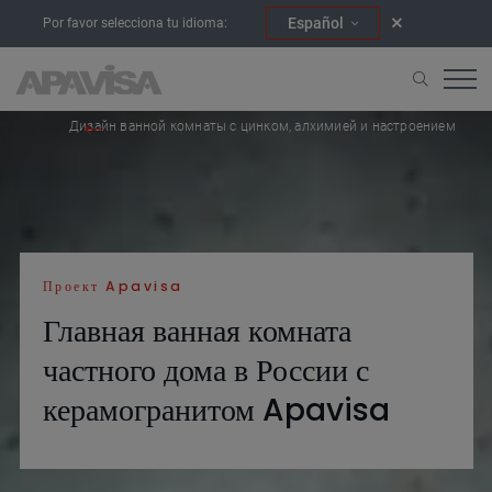
Español
Por favor selecciona tu idioma:
Начало
Проекты
Дизайн ванной комнаты с цинком, алхимией и настроением
Проект Apavisa
Главная ванная комната
частного дома в России с
керамогранитом Apavisa