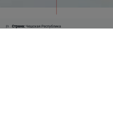
Страна:
Чешская Республика
Использованные коллекции:
Zinc Green