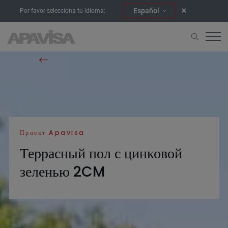
Español
Por favor selecciona tu idioma:
Начало
Проекты
Террасный пол с цинковой зеленью 2CM
Проект Apavisa
Террасный пол с цинковой
зеленью 2CM