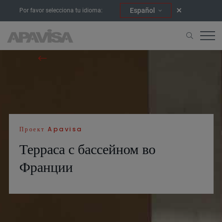
Español
Por favor selecciona tu idioma:
Начало
Проекты
Терраса с бассейном во Франции
Проект Apavisa
Терраса с бассейном во
Франции