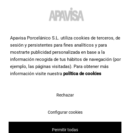
Stucco White Natural 50X100
Посмотреть прокт
Stucco Blue Natural 50X100
Посмотреть прокт
Apavisa Porcelánico S.L. utiliza cookies de terceros, de
sesión y persistentes para fines analíticos y para
mostrarte publicidad personalizada en base a la
información recogida de tus hábitos de navegación (por
ejemplo, las páginas visitadas). Para obtener más
Универсальность для проектов
información visite nuestra
política de cookies
дизайна интерьера
Rechazar
Благодаря изысканному дизайну и гамме нейтральных тонов
Stucco - это коллекция, которую можно использовать в
различных жилых и коммерческих интерьерах. Ее
Configurar cookies
универсальность позволяет интегрировать ее в различные
дизайнерские концепции:
Permitir todas