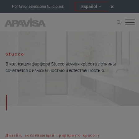
Español
Por favor selecciona tu idioma:
Начало
Коллекции
Stucco
Stucco
В коллекции фарфора Stucco вечная красота лепнины
сочетается с изысканностью и естественностью.
Дизайн, воспевающий природную красоту