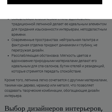
Минимализм: простота оттенков и текстур позволяет
создавать спокойные и элегантные пространства с
утонченной и сбалансированной эстетикой.
Обновленный классический стиль: вдохновение
традиционной лепниной делает ее идеальным элементом
для придания изысканности интерьерам, неподвластным
времени.
Современные пространства: нейтральная палитра и
фактурная отделка придают динамизм и глубину, не
перегружая дизайн.
Расслабляющая обстановка: Мягкость цветов и
вдохновение природными материалами делают его
идеальным для спа-салонов, бутик-отелей и резиденций,
которые стремятся передать спокойствие.
Кроме того, лепнина легко сочетается с другими материалами,
такими как дерево, мрамор или металл, что позволяет
создавать творческие комбинации, обогащающие дизайн
интерьера.
Выбор дизайнеров интерьеров,