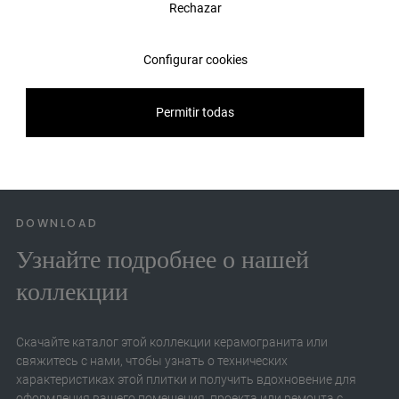
Rechazar
Roma Blue Natural 60X120
Configurar cookies
Посмотреть прокт
Permitir todas
Roma Blue Polished 60X120
Посмотреть прокт
DOWNLOAD
Узнайте подробнее о нашей
коллекции
Скачайте каталог этой коллекции керамогранита или
свяжитесь с нами, чтобы узнать о технических
характеристиках этой плитки и получить вдохновение для
оформления вашего помещения, проекта или ремонта с