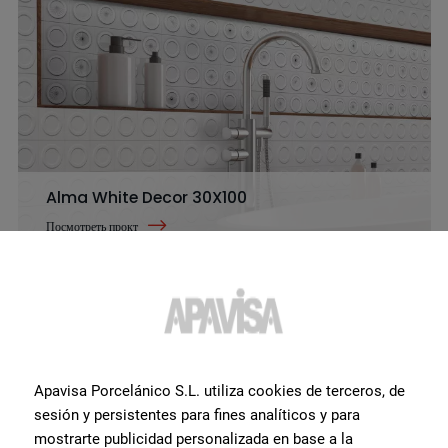
Alma White Decor 30X100
Посмотреть прокт
Alma White Decor 30X100
Посмотреть прокт
Apavisa Porcelánico S.L. utiliza cookies de terceros, de
sesión y persistentes para fines analíticos y para
mostrarte publicidad personalizada en base a la