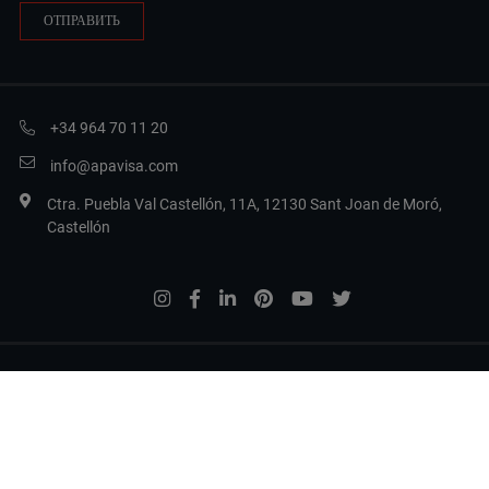
+34 964 70 11 20
info@apavisa.com
Ctra. Puebla Val Castellón, 11A, 12130 Sant Joan de Moró,
Castellón
Legal Terms
Privacy
Политика в отношении файлов cookie