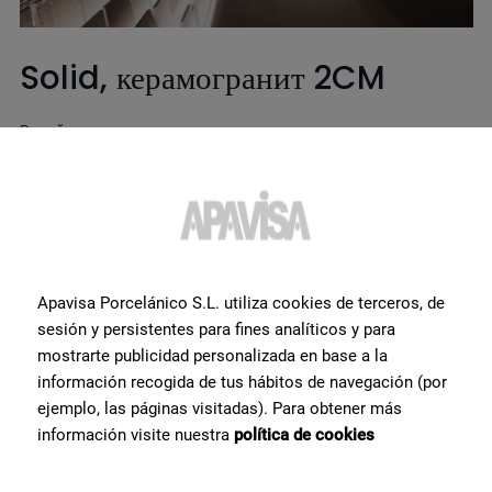
Solid, керамогранит 2CM
В этой зоне демонстрационного зала вы можете увидеть и
оценить все модели толщиной 2CM, которые были
разработаны и изготовлены специально для эктерьера и
открытых площадок
Apavisa Porcelánico S.L. utiliza cookies de terceros, de
sesión y persistentes para fines analíticos y para
mostrarte publicidad personalizada en base a la
información recogida de tus hábitos de navegación (por
ejemplo, las páginas visitadas). Para obtener más
información visite nuestra
política de cookies