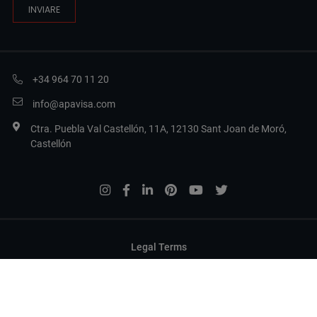
+34 964 70 11 20
info@apavisa.com
Ctra. Puebla Val Castellón, 11A, 12130 Sant Joan de Moró,
Castellón
Legal Terms
Politica sulla privacy
Politica dei cookie