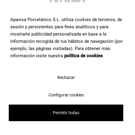
Contatta il team di specialisti in piastrelle di Apavisa Porcelánico. Ti
forniremo consulenza e tutte le risposte di cui hai bisogno per
realizzare il tuo progetto.
Apavisa Porcelánico S.L. utiliza cookies de terceros, de
sesión y persistentes para fines analíticos y para
mostrarte publicidad personalizada en base a la
Contattaci
información recogida de tus hábitos de navegación (por
ejemplo, las páginas visitadas). Para obtener más
información visite nuestra
política de cookies
Rechazar
Configurar cookies
Permitir todas