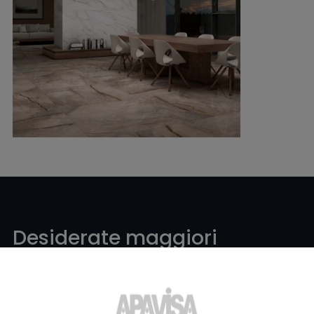
Desiderate maggiori
informazioni o aiuto
con un
prodotto?
?