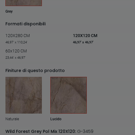
Grey
Formati disponibili
120X280 CM
120X120 CM
46,97' x 110,24'
46,97' x 46,97'
60x120 CM
23,44' x 46,97'
Finiture di questo prodotto
Naturale
Lucido
Wild Forest Grey Pol Mix 120X120:
G-3459