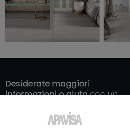
Desiderate maggiori
informazioni o aiuto
con un
prodotto?
?
Contatta il team di specialisti in piastrelle di Apavisa Porcelánico. Ti
forniremo consulenza e tutte le risposte di cui hai bisogno per
realizzare il tuo progetto.