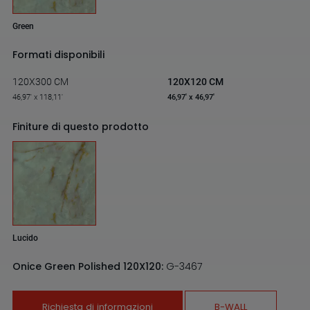
Green
Formati disponibili
120X300 CM
120X120 CM
46,97' x 118,11'
46,97' x 46,97'
Finiture di questo prodotto
Lucido
Onice Green Polished 120X120:
G-3467
Richiesta di informazioni
B-WALL