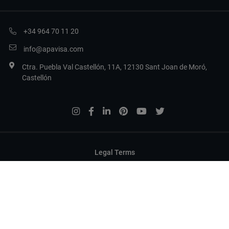
+34 964 70 11 20
info@apavisa.com
Ctra. Puebla Val Castellón, 11A, 12130 Sant Joan de Moró,
Castellón
Legal Terms
Politica sulla privacy
Politica dei cookie
Configurare i cookie
Copyright 2017 Apavisa Porcelánico S.L.