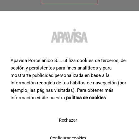
Apavisa Porcelánico S.L. utiliza cookies de terceros, de
sesión y persistentes para fines analíticos y para
mostrarte publicidad personalizada en base a la
información recogida de tus hábitos de navegación (por
Collezioni
Prodotti
ejemplo, las páginas visitadas). Para obtener más
información visite nuestra
política de cookies
Zinc
Gres Porcellanato
Lamiere
Rivestimento
Travertino
All'esterno
Rechazar
Progetti
Risorse
Configurar cookies