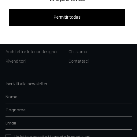
Banca Raiffeisen
Brochure
Albergo Titanic Comfort
Catalogo
Permitir todas
Università di Bergen
Professionisti
Azienda
Architetti e Interior designer
Chi siamo
Rivenditori
Contattaci
Iscriviti alla newsletter