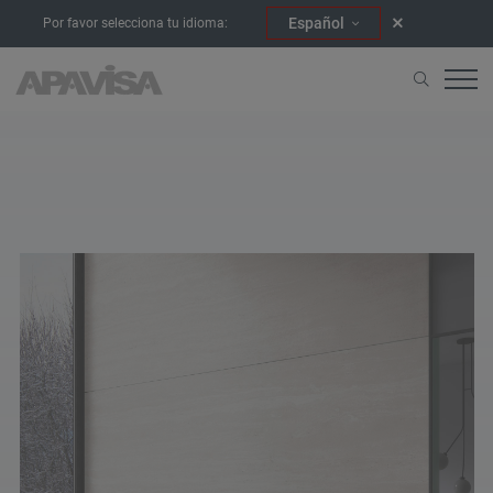
Español
Por favor selecciona tu idioma:
Home
404