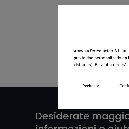
Apavisa Porcelánico S.L. util
Visualizza la collezione
publicidad personalizada en 
visitadas). Para obtener más
Rechazar
Confi
Desiderate maggio
informazioni o aiu