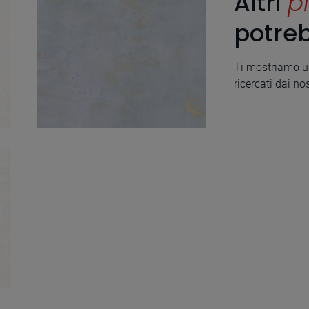
Altri
pi
potreb
Ti mostriamo un
ricercati dai nos
Mood Blue Natural
50X100