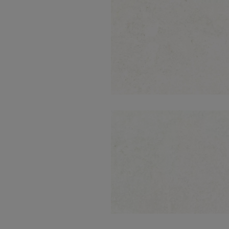
Emotion White
Natural 60X60
Emotion White