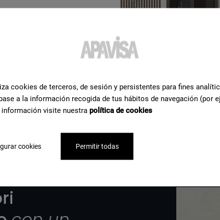
iza cookies de terceros, de sesión y persistentes para fines analíti
 completa
base a la información recogida de tus hábitos de navegación (por e
 información visite nuestra
política de cookies
gurar cookies
Permitir todas
ri
to
con un