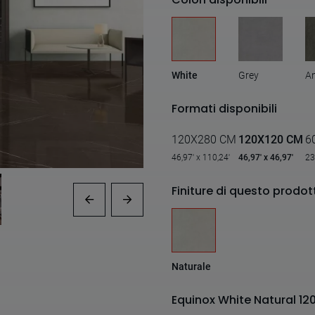
White
Grey
An
Formati disponibili
120X280 CM
120X120 CM
6
46,97' x 110,24'
46,97' x 46,97'
23
Finiture di questo prodot
Naturale
Equinox White Natural 12