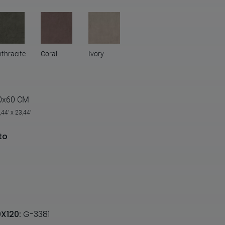
thracite
Coral
Ivory
0x60 CM
,44' x 23,44'
to
0X120:
G-3381