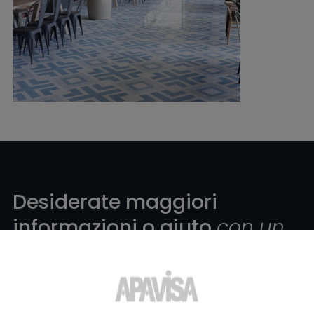
Desiderate maggiori
informazioni o aiuto
con un
prodotto?
?
Contatta il team di specialisti in piastrelle di Apavisa Porcelánico. Ti
forniremo consulenza e tutte le risposte di cui hai bisogno per
realizzare il tuo progetto.