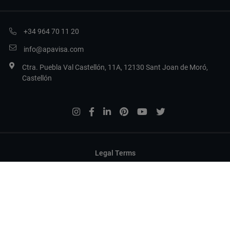
+34 964 70 11 20
info@apavisa.com
Ctra. Puebla Val Castellón, 11A, 12130 Sant Joan de Moró,
Castellón
Legal Terms
Politica sulla privacy
Politica dei cookie
Configurare i cookie
Copyright 2017 Apavisa Porcelánico S.L.