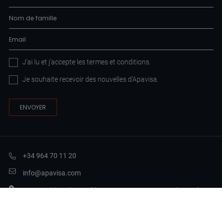
J'ai lu et j'accepte les
termes et conditions
.
Je souhaite recevoir des nouvelles d'Apavisa.
+34 964 70 11 20
info@apavisa.com
Ctra. Puebla Val Castellón, 11A, 12130 Sant Joan de Moró,
Castellón