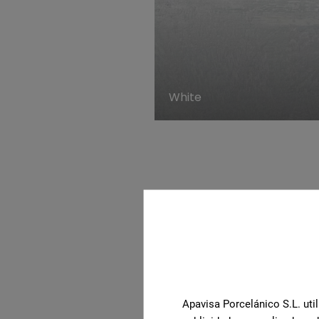
White
En savoir plu
Apavisa Porcelánico S.L. util