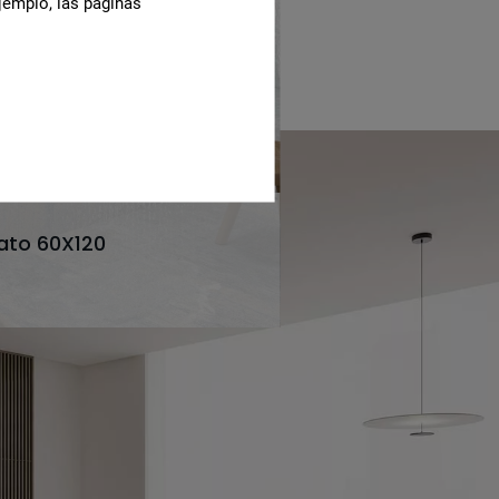
jemplo, las páginas
pato 60X120