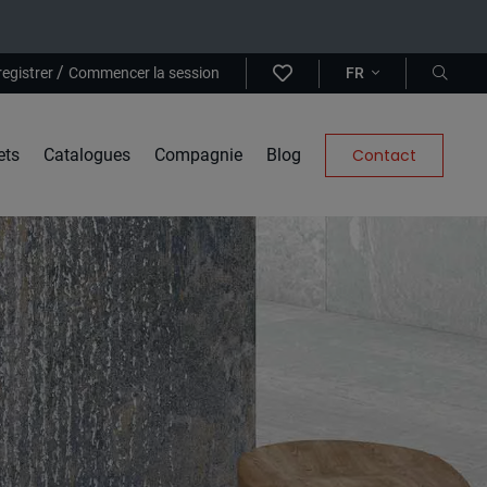
/
registrer
Commencer la session
FR
ets
Catalogues
Compagnie
Blog
Contact