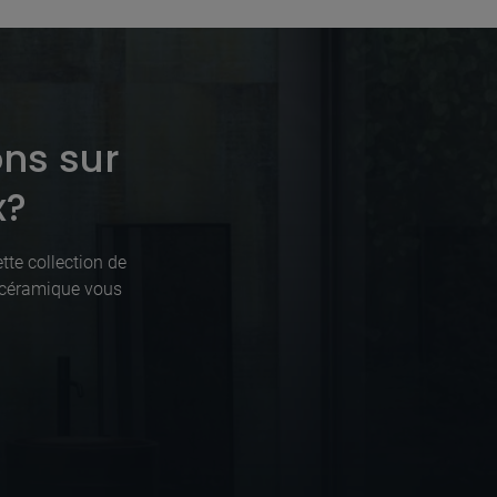
ons sur
x?
tte collection de
n céramique vous