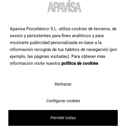
sur un produit?
Prenez contact avec l’équipe de spécialistes céramiques dont nous
disposons chez Apavisa Porcelánico. Nous vous apportons notre
conseil et notre aide pour ce dont vous avez besoin pour réaliser
Apavisa Porcelánico S.L. utiliza cookies de terceros, de
votre projet.
sesión y persistentes para fines analíticos y para
mostrarte publicidad personalizada en base a la
información recogida de tus hábitos de navegación (por
Contactez-nous
ejemplo, las páginas visitadas). Para obtener más
información visite nuestra
política de cookies
Rechazar
Configurar cookies
Permitir todas