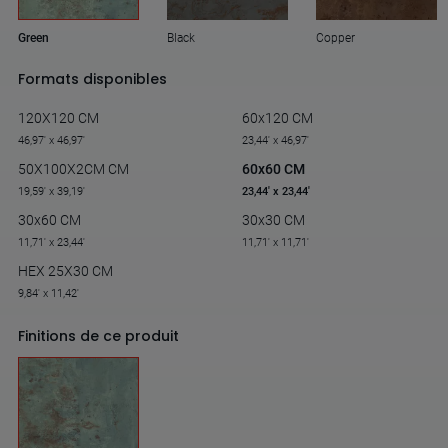
Green
Black
Copper
Formats disponibles
120X120 CM
60x120 CM
46,97' x 46,97'
23,44' x 46,97'
50X100X2CM CM
60x60 CM
19,59' x 39,19'
23,44' x 23,44'
30x60 CM
30x30 CM
11,71' x 23,44'
11,71' x 11,71'
HEX 25X30 CM
9,84' x 11,42'
Finitions de ce produit