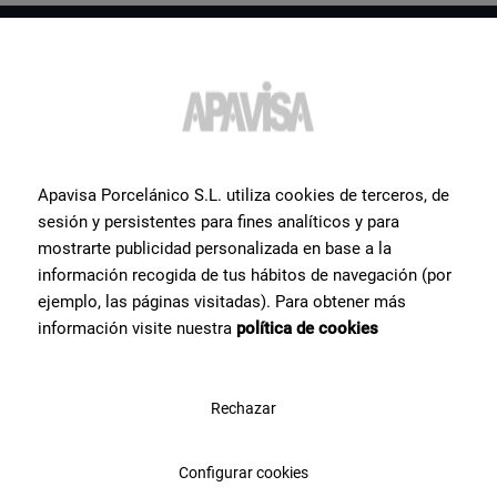
Vous souhaitez obtenir plus
d'informations ou de l'aide
sur un produit?
Apavisa Porcelánico S.L. utiliza cookies de terceros, de
sesión y persistentes para fines analíticos y para
Prenez contact avec l’équipe de spécialistes céramiques dont nous
mostrarte publicidad personalizada en base a la
disposons chez Apavisa Porcelánico. Nous vous apportons notre
información recogida de tus hábitos de navegación (por
conseil et notre aide pour ce dont vous avez besoin pour réaliser
votre projet.
ejemplo, las páginas visitadas). Para obtener más
información visite nuestra
política de cookies
Contactez-nous
Rechazar
Configurar cookies