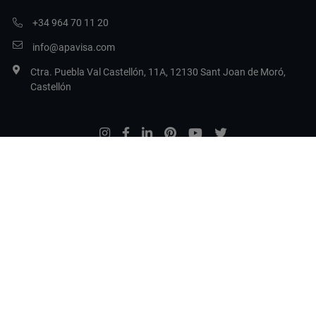
+34 964 70 11 20
info@apavisa.com
Ctra. Puebla Val Castellón, 11A, 12130 Sant Joan de Moró,
Castellón
Legal Terms
Politique de confidentialité
Politique en matière de cookies
Configurer les cookies
Copyright 2017 Apavisa Porcelánico S.L.