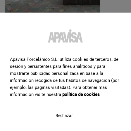
Apavisa Porcelánico S.L. utiliza cookies de terceros, de
sesión y persistentes para fines analíticos y para
Vous souhaitez obtenir plus
mostrarte publicidad personalizada en base a la
d'informations ou de l'aide
información recogida de tus hábitos de navegación (por
ejemplo, las páginas visitadas). Para obtener más
sur un produit?
información visite nuestra
política de cookies
Prenez contact avec l’équipe de spécialistes céramiques dont nous
disposons chez Apavisa Porcelánico. Nous vous apportons notre
conseil et notre aide pour ce dont vous avez besoin pour réaliser
Rechazar
votre projet.