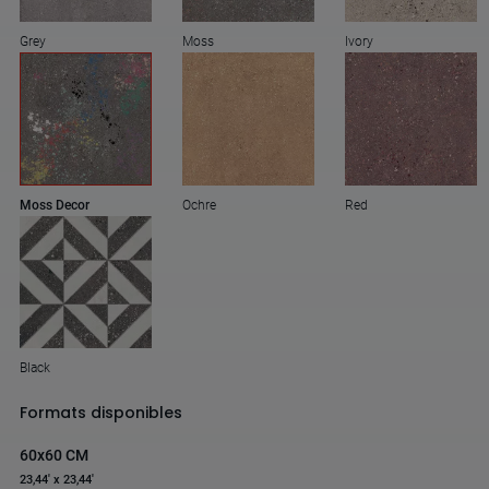
Grey
Moss
Ivory
Moss Decor
Ochre
Red
Black
Formats disponibles
60x60 CM
23,44' x 23,44'