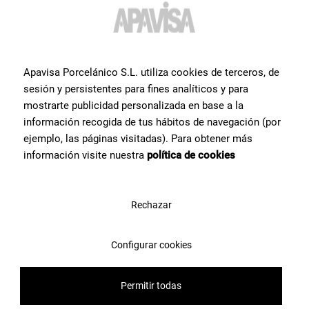
Vous souhaitez obtenir plus
d'informations ou de l'aide
sur un produit?
Apavisa Porcelánico S.L. utiliza cookies de terceros, de
sesión y persistentes para fines analíticos y para
mostrarte publicidad personalizada en base a la
Prenez contact avec l’équipe de spécialistes céramiques dont nous
información recogida de tus hábitos de navegación (por
disposons chez Apavisa Porcelánico. Nous vous apportons notre
conseil et notre aide pour ce dont vous avez besoin pour réaliser
ejemplo, las páginas visitadas). Para obtener más
votre projet.
información visite nuestra
política de cookies
Contactez-nous
Rechazar
Configurar cookies
Permitir todas