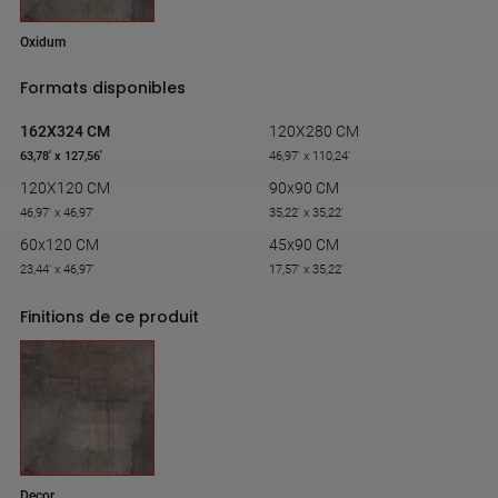
Oxidum
Formats disponibles
162X324 CM
120X280 CM
63,78' x 127,56'
46,97' x 110,24'
120X120 CM
90x90 CM
46,97' x 46,97'
35,22' x 35,22'
60x120 CM
45x90 CM
23,44' x 46,97'
17,57' x 35,22'
Finitions de ce produit
Decor