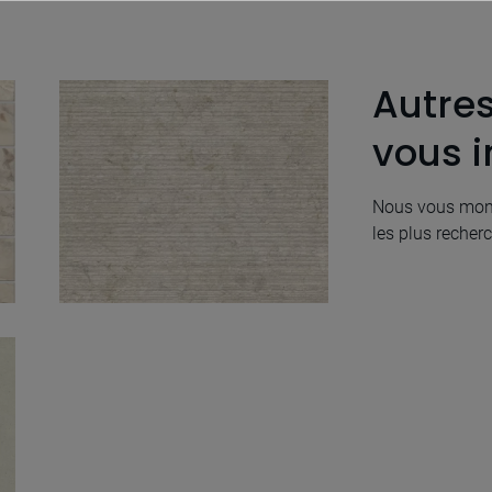
Autre
vous i
Nous vous mont
les plus recherc
Perlino Beige Rigato
50X100