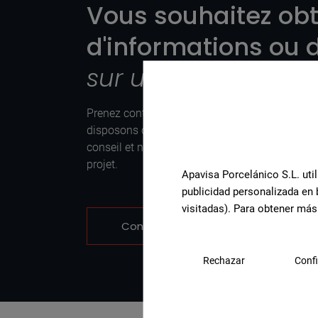
Vous souhaitez obt
d'informations ou d
sur un produit?
Prenez contact avec l’équipe de spécialistes 
disposons chez Apavisa Porcelánico. Nous vo
conseil et notre aide pour ce dont vous avez be
projet.
Apavisa Porcelánico S.L. util
publicidad personalizada en 
visitadas). Para obtener más
Contactez-nous
Rechazar
Confi