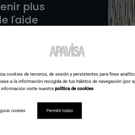
enir plus
e l'aide
céramiques dont nous
us apportons notre
soin pour réaliser votre
iza cookies de terceros, de sesión y persistentes para fines analíti
base a la información recogida de tus hábitos de navegación (por e
 información visite nuestra
política de cookies
gurar cookies
Permitir todas