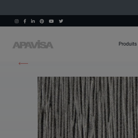
Produits
Accueil
Produits
Pulpis Silver Tassellato Lap 22X90