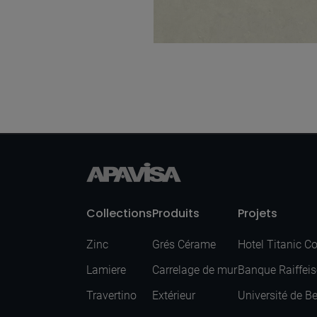
Metodo Ivory
Natural 60X60
Collections
Produits
Projets
Zinc
Grés Cérame
Hotel Titanic C
Lamiere
Carrelage de mur
Banque Raiffei
Travertino
Extérieur
Université de B