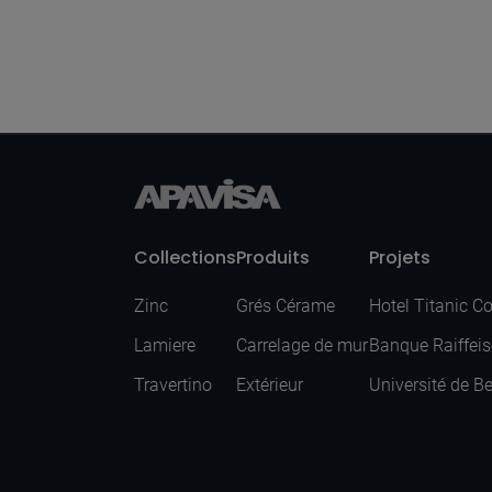
Ozone Grey Nat
Mos 5X5 30X30
Collections
Produits
Projets
Zinc
Grés Cérame
Hotel Titanic C
Lamiere
Carrelage de mur
Banque Raiffei
Travertino
Extérieur
Université de B