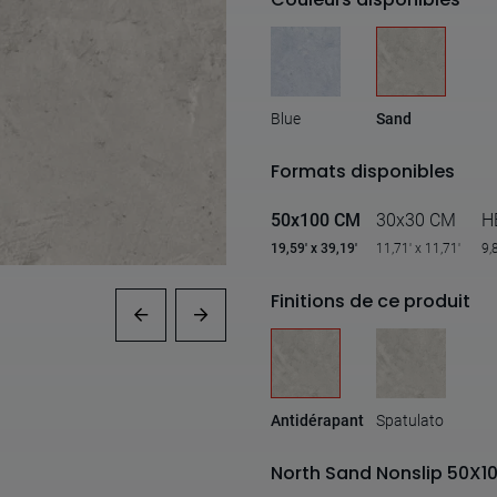
Blue
Sand
Formats disponibles
50x100 CM
30x30 CM
H
19,59' x 39,19'
11,71' x 11,71'
9,
Finitions de ce produit
Antidérapant
Spatulato
North Sand Nonslip 50X1