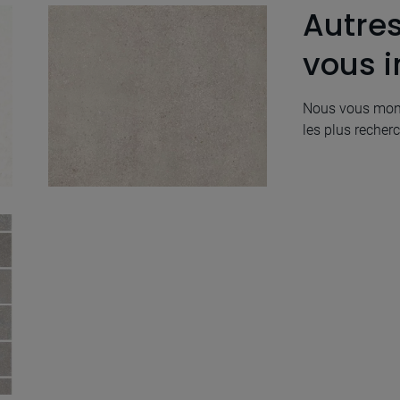
Autre
vous i
Nous vous mont
les plus recherc
Electa Beige Natural
100X100