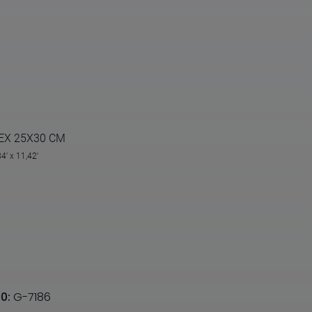
EX 25X30 CM
84' x 11,42'
00:
G-7186