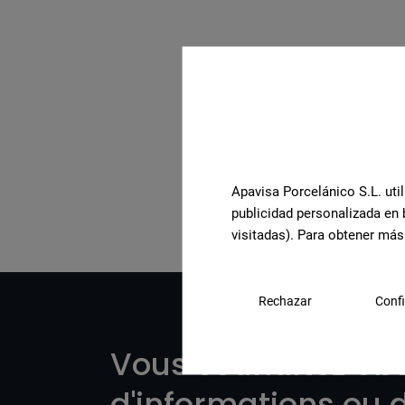
Voir la collection compl
Apavisa Porcelánico S.L. util
publicidad personalizada en 
visitadas). Para obtener más
Rechazar
Confi
Vous souhaitez obt
d'informations ou d