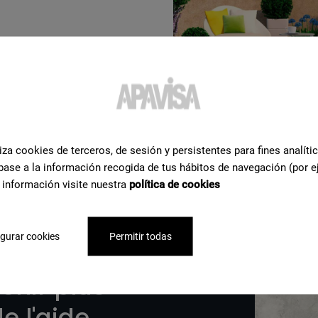
ète
iza cookies de terceros, de sesión y persistentes para fines analíti
base a la información recogida de tus hábitos de navegación (por e
 información visite nuestra
política de cookies
gurar cookies
Permitir todas
enir plus
e l'aide