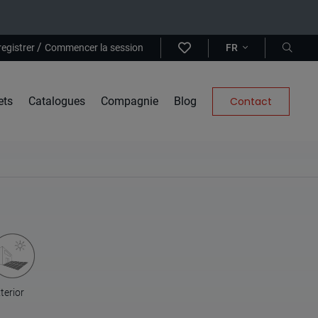
/
registrer
Commencer la session
FR
ets
Catalogues
Compagnie
Blog
Contact
terior