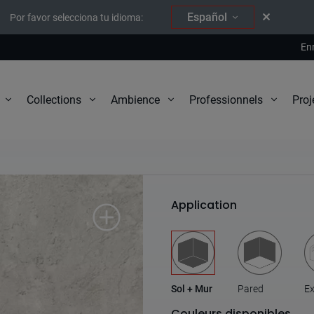
Español
Por favor selecciona tu idioma:
En
Proj
Collections
Ambience
Professionnels
North
Application
Sol + Mur
Pared
Ex
Couleurs disponibles