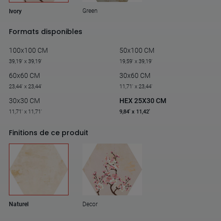
Green
Ivory
Formats disponibles
100x100 CM
50x100 CM
39,19' x 39,19'
19,59' x 39,19'
60x60 CM
30x60 CM
23,44' x 23,44'
11,71' x 23,44'
30x30 CM
HEX 25X30 CM
11,71' x 11,71'
9,84' x 11,42'
Finitions de ce produit
Naturel
Decor