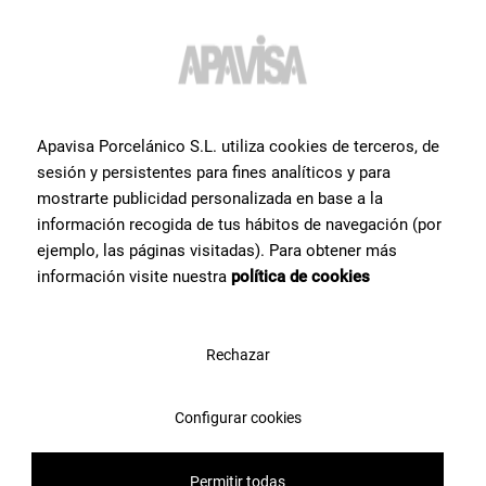
Vous souhaitez obtenir plus
d'informations ou de l'aide
sur un produit?
Prenez contact avec l’équipe de spécialistes céramiques dont nous
Apavisa Porcelánico S.L. utiliza cookies de terceros, de
disposons chez Apavisa Porcelánico. Nous vous apportons notre
sesión y persistentes para fines analíticos y para
conseil et notre aide pour ce dont vous avez besoin pour réaliser
mostrarte publicidad personalizada en base a la
votre projet.
información recogida de tus hábitos de navegación (por
ejemplo, las páginas visitadas). Para obtener más
información visite nuestra
política de cookies
Contactez-nous
Rechazar
Configurar cookies
Permitir todas